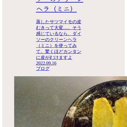
ヘラ（ミニ）
蒸したサツマイモの皮
むきって大変…。そう
感じているなら、ダイ
ソーのクリーンヘラ
（ミニ）を使ってみ
て。驚くほどカンタン
に皮がむけますよ
2022.09.16
ブログ