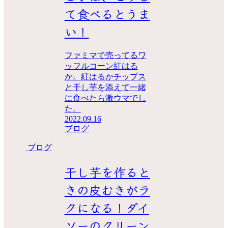
て食べるとうま
い！
ファミマで売ってるワ
ッフルコーン紅はる
か。紅はるかチップス
と干し芋を添えて一緒
に食べたら激ウマでし
た。
2022.09.16
ブログ
ブログ
干し芋を作ると
きの皮むきがラ
クになる！ダイ
ソーのクリーン