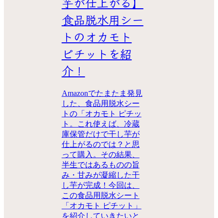
芋が仕上がる】
食品脱水用シー
トのオカモト
ピチットを紹
介！
Amazonでたまたま発見
した、食品用脱水シー
トの「オカモト ピチッ
ト。これ使えば、冷蔵
庫保管だけで干し芋が
仕上がるのでは？と思
って購入。その結果、
半生ではあるものの旨
み・甘みが凝縮した干
し芋が完成！今回は、
この食品用脱水シート
「オカモト ピチット」
を紹介していきたいと