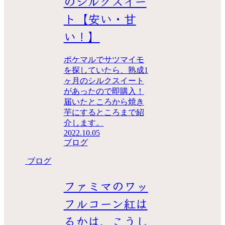
のシルクスイー
ト【安い・甘
い！】
ポケマルでサツマイモ
を探していたら、熟成1
ヶ月のシルクスイート
があったので即購入！
届いたところから焼き
芋にするところまで紹
介します。
2022.10.05
ブログ
ブログ
ファミマのワッ
フルコーン紅は
るかは、こうし