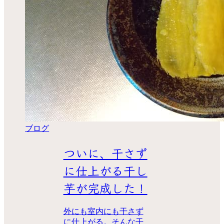
ブログ
ついに、干さず
に仕上がる干し
芋が完成した！
外にも室内にも干さず
に仕上がる。そんな干